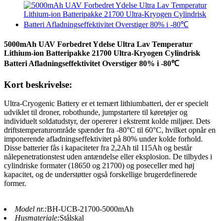
5000mAh UAV Forbedret Ydelse Ultra Lav Temperatur
Lithium-ion Batteripakke 21700 Ultra-Kryogen Cylindrisk
Batteri Afladningseffektivitet Overstiger 80% i -80℃
Kort beskrivelse:
Ultra-Cryogenic Battery er et ternært lithiumbatteri, der er specielt
udviklet til droner, robothunde, jumpstartere til køretøjer og
individuelt soldatudstyr, der opererer i ekstremt kolde miljøer. Dets
driftstemperaturområde spænder fra -80°C til 60°C, hvilket opnår en
imponerende afladningseffektivitet på 80% under kolde forhold.
Disse batterier fås i kapaciteter fra 2,2Ah til 115Ah og består
nålepenetrationstest uden antændelse eller eksplosion. De tilbydes i
cylindriske formater (18650 og 21700) og poseceller med høj
kapacitet, og de understøtter også forskellige brugerdefinerede
former.
Model nr.:
BH-UCB-21700-5000mAh
Husmateriale:
Stålskal