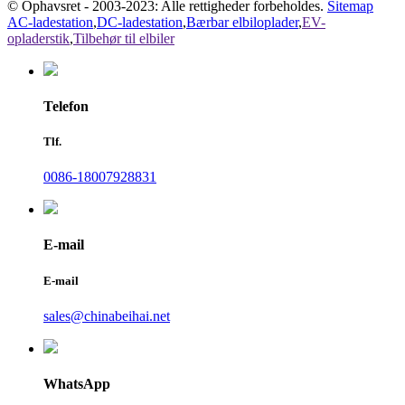
© Ophavsret - 2003-2023: Alle rettigheder forbeholdes.
Sitemap
AC-ladestation
,
DC-ladestation
,
Bærbar elbiloplader
,
EV-
opladerstik
,
Tilbehør til elbiler
Telefon
Tlf.
0086-18007928831
E-mail
E-mail
sales@chinabeihai.net
WhatsApp