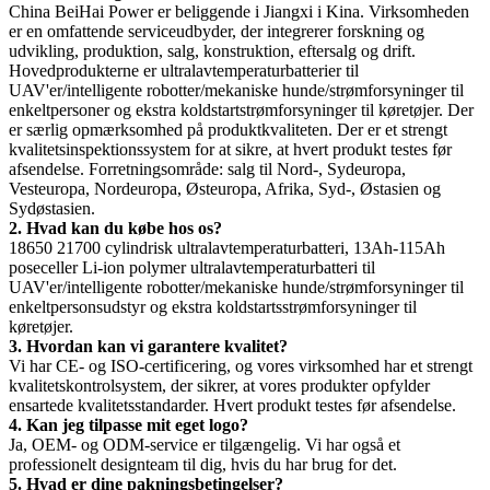
China BeiHai Power er beliggende i Jiangxi i Kina. Virksomheden
er en omfattende serviceudbyder, der integrerer forskning og
udvikling, produktion, salg, konstruktion, eftersalg og drift.
Hovedprodukterne er ultralavtemperaturbatterier til
UAV'er/intelligente robotter/mekaniske hunde/strømforsyninger til
enkeltpersoner og ekstra koldstartstrømforsyninger til køretøjer. Der
er særlig opmærksomhed på produktkvaliteten. Der er et strengt
kvalitetsinspektionssystem for at sikre, at hvert produkt testes før
afsendelse. Forretningsområde: salg til Nord-, Sydeuropa,
Vesteuropa, Nordeuropa, Østeuropa, Afrika, Syd-, Østasien og
Sydøstasien.
2. Hvad kan du købe hos os?
18650 21700 cylindrisk ultralavtemperaturbatteri, 13Ah-115Ah
poseceller Li-ion polymer ultralavtemperaturbatteri til
UAV'er/intelligente robotter/mekaniske hunde/strømforsyninger til
enkeltpersonsudstyr og ekstra koldstartsstrømforsyninger til
køretøjer.
3. Hvordan kan vi garantere kvalitet?
Vi har CE- og ISO-certificering, og vores virksomhed har et strengt
kvalitetskontrolsystem, der sikrer, at vores produkter opfylder
ensartede kvalitetsstandarder. Hvert produkt testes før afsendelse.
4. Kan jeg tilpasse mit eget logo?
Ja, OEM- og ODM-service er tilgængelig. Vi har også et
professionelt designteam til dig, hvis du har brug for det.
5. Hvad er dine pakningsbetingelser?