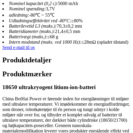
Nominel kapacitet (0,2 c):
5000 mAh
Nominel spænding:
3,7V
udledning:
-80℃ ~ 55℃
Udladningseffektivitet ved -80°C:
≥80%
Batterilevetid L3 (maks.):
70,3±0,2 mm
Batteridiameter (maks.):
21,4±0,5 mm
Batterivægt (maks.):
≤68 g
Intern modstand (maks. ved 1000 Hz):
≤28mΩ (opladet tilstand)
Send e-mail til os
Produktdetaljer
Produktmærker
18650 ultrakryogent litium-ion-batteri
China BeiHai Power er førende inden for energiløsninger til miljøer
med ultralave temperaturer. Vi imødekommer de energiudfordringer,
som droner, robotkøretøjer til én person og tungt udstyr i kolde
miljøer står over for, og tilbyder et komplet udvalg af batterier til
ultralave temperaturer, der dækker både cylindriske (18650/21700)
og højkapacitets-poseceller. Gennem nanoskala-
materialemodifikation leverer vores produkter enestående effekt ved