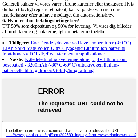
Generelt pakker vi vores varer i brune kartoner eller trækasser. Hvis
du har et lovligt registreret patent, kan vi pakke varerne i dine
mærkekasser efter at have modtaget din autorisationsbrev.
6. Hvad er dine betalingsbetingelser?
T/T 50% som depositum og 50% før levering. Vi viser dig billeder
af produkterne og pakkerne, før du betaler restbeløbet.
Tidligere:
Enestående ydeevne ved lave temperaturer (-80 °C)
13Ah Solid-State Pouch Ultra-Cryogenic Lithium-ion-batteri til
fragtdroner/VTOL-fly/fly/lavtemperaturapplikationer
Næste:
Køledele til ultralave temperaturer, 3,4V lithium-ion-
posebatteri - 3200mAh (-80º C-60º C) ultrakryogen lithium-
battericelle til fragtdroner/Vtol/fly/tung løftning