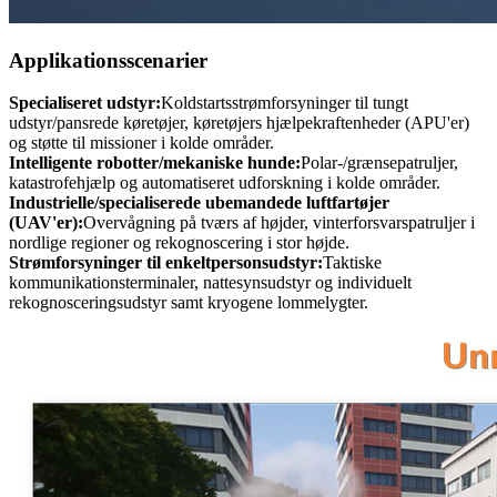
Applikationsscenarier
Specialiseret udstyr:
Koldstartsstrømforsyninger til tungt
udstyr/pansrede køretøjer, køretøjers hjælpekraftenheder (APU'er)
og støtte til missioner i kolde områder.
Intelligente robotter/mekaniske hunde:
Polar-/grænsepatruljer,
katastrofehjælp og automatiseret udforskning i kolde områder.
Industrielle/specialiserede ubemandede luftfartøjer
(UAV'er):
Overvågning på tværs af højder, vinterforsvarspatruljer i
nordlige regioner og rekognoscering i stor højde.
Strømforsyninger til enkeltpersonsudstyr:
Taktiske
kommunikationsterminaler, nattesynsudstyr og individuelt
rekognosceringsudstyr samt kryogene lommelygter.