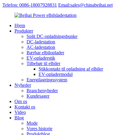
Telefon: 0086-18007928831
Email:sales@chinabeihai.net
Hjem
Produkter
Split DC-opladningsbunke
DC-ladestation
AC-ladestation
Bærbar elbiloplader
EV-opladerstik
Tilbehør til elbiler
Stikkontakt til opladning af elbiler
EV-opladermodul
Energilagringssystem
Nyheder
Branchenyheder
Kundesager
Om os
Kontakt os
Video
Blog
Mode
Vores historie
Produktblog