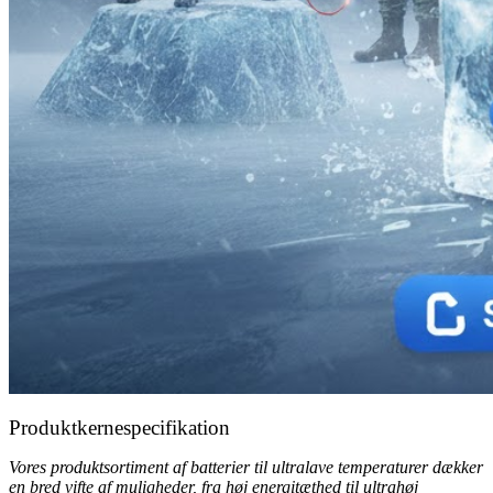
Produktkernespecifikation
Vores produktsortiment af batterier til ultralave temperaturer dækker
en bred vifte af muligheder, fra høj energitæthed til ultrahøj