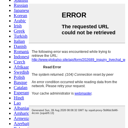
Spanish
Russian
Japanese
Korean
Arabic
Irish
Greek
Turkish
Italian
Danish
Romanian
Indonesian
Czech
Afrikaans
Swedish
Polish
Basque
Catalan
Esperanto
Hindi
Lao
Albanian
Amharic
Armenian
Azerbaijani