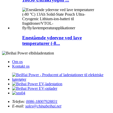
Enestående ydeevne ved lave
temperaturer (-8...
Om os
Kontakt os
Telefon:
0086-18007928831
E-mail:
sales@chinabeihai.net