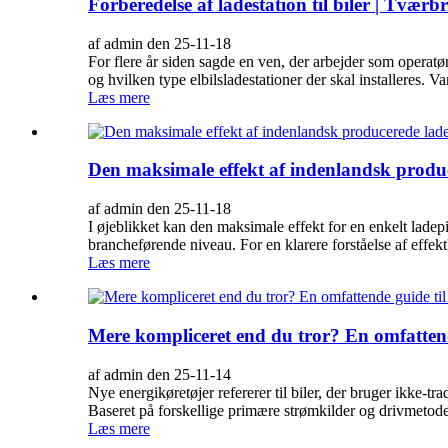
Forberedelse af ladestation til biler | Tv
af admin den 25-11-18
For flere år siden sagde en ven, der arbejder som operatør
og hvilken type elbilsladestationer der skal installeres. V
Læs mere
Den maksimale effekt af indenlandsk produ
af admin den 25-11-18
I øjeblikket kan den maksimale effekt for en enkelt ladep
brancheførende niveau. For en klarere forståelse af effektk
Læs mere
Mere kompliceret end du tror? En omfattende
af admin den 25-11-14
Nye energikøretøjer refererer til biler, der bruger ikke-t
Baseret på forskellige primære strømkilder og drivmetoder 
Læs mere