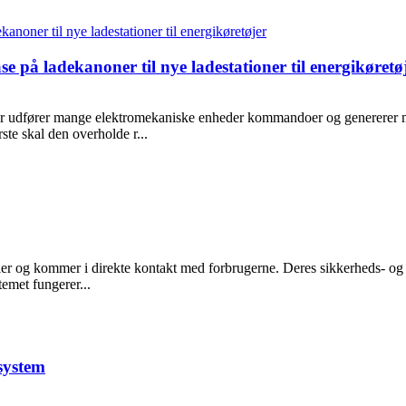
åse på ladekanoner til nye ladestationer til energikøretø
iler udfører mange elektromekaniske enheder kommandoer og genererer m
ørste skal den overholde r...
lbiler og kommer i direkte kontakt med forbrugerne. Deres sikkerheds- o
temet fungerer...
system