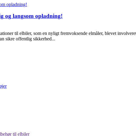
rtig og langsom opladning!
stationer til elbiler, som en nyligt fremvoksende elmåler, blevet involver
an sikre offentlig sikkerhed...
lbehør til elbiler