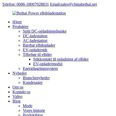
Telefon: 0086-18007928831
Email:sales@chinabeihai.net
Hjem
Produkter
Split DC-opladningsbunke
DC-ladestation
AC-ladestation
Bærbar elbiloplader
EV-opladerstik
Tilbehør til elbiler
Stikkontakt til opladning af elbiler
EV-opladermodul
Energilagringssystem
Nyheder
Branchenyheder
Kundesager
Om os
Kontakt os
Video
Blog
Mode
Vores historie
Produktblog