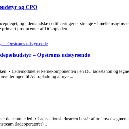
leudstyr og CPO
ncepræget, og udenlandske certificeringer er strenge • I mellemstrømssek
e primært producenter af DC-opladere...
adepælsudstyr – Opstrøms udstyrsende
ken. • Lademodulet er kernekomponenten i en DC-ladestation og tegner
nverteringen til AC-opladning af nye ...
er de centrale led. • Ladestationsindustrien består af tre hovedsegmenter:
nstream (ladeoperatører)...