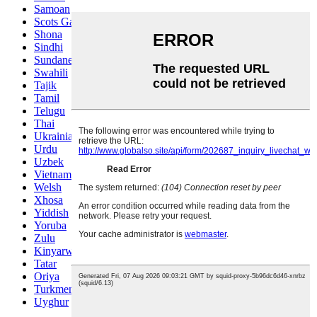
Samoan
Scots Gaelic
Shona
Sindhi
Sundanese
Swahili
Tajik
Tamil
Telugu
Thai
Ukrainian
Urdu
Uzbek
Vietnamese
Welsh
Xhosa
Yiddish
Yoruba
Zulu
Kinyarwanda
Tatar
Oriya
Turkmen
Uyghur