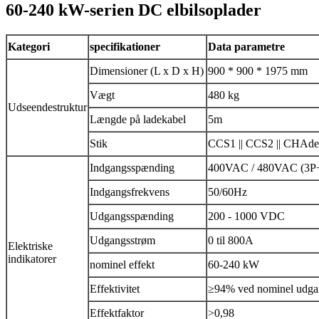
60-240 kW-serien
DC
elbilsoplader
Kategori
specifikationer
Data
parametre
Dimensioner (L x D x H)
900 * 900 * 1975 mm
Vægt
480 kg
Udseendestruktur
Længde på ladekabel
5m
Stik
CCS1 || CCS2 || CHAde
Indgangsspænding
400VAC / 480VAC (3
Indgangsfrekvens
50/60Hz
Udgangsspænding
200 - 1000 VDC
Udgangsstrøm
0 til 800A
Elektriske
indikatorer
nominel effekt
60-240 kW
Effektivitet
≥94% ved nominel udga
Effektfaktor
>0,98