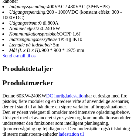
kanoner
Indgangsspænding:
400VAC / 480VAC (3P+N+PE)
Udgangsspænding:
200 - 1000VDC (konstant effekt: 300 -
1000VDC)
Udgangsstrøm:
0 til 800A
Nominel effekt:
60-240 kW
Kommunikationsprotokol:
OCPP 1,6J
Indtrængningsbeskyttelse:
IP54 || IK10
Længde på ladekabel:
5m
Mål (L x D x H):
900 * 900 * 1975 mm
Send e-mail til os
Produktdetaljer
Produktmærker
Denne 60KW-240KW
DC hurtigladestation
har et design med fire
pistoler, flere moduler og en bredere vifte af anvendelige scenarier,
der er i stand til at håndtere en større variation af brugssituationer.
Den er yderst velegnet til områder med intensive opladningsbehov.
Udstyret med et avanceret styresystem og kommunikationsmoduler
understøtter den funktioner som intelligent planlægning,
fjernovervågning og fejldiagnose. Den understøtter også tilslutning
til større mainstream-enheder.
ladestation til