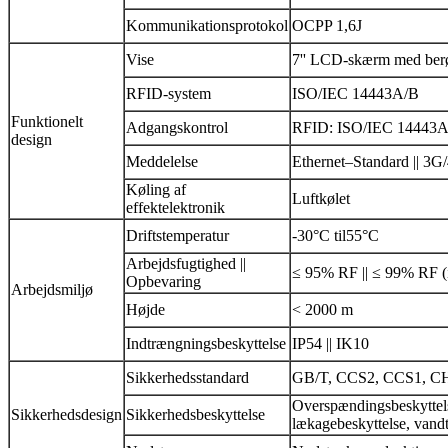
Kommunikationsprotokol
OCPP 1,6J
Vise
7'' LCD-skærm med ber
RFID-system
ISO/IEC 14443A/B
Funktionelt
Adgangskontrol
RFID: ISO/IEC 14443A/B 
design
Meddelelse
Ethernet
–
Standard || 3G
Køling af
Luftkølet
effektelektronik
Driftstemperatur
-30
°C til
55°C
Arbejdsfugtighed ||
≤ 95% RF || ≤ 99% RF (
Opbevaring
Arbejdsmiljø
Højde
< 2000 m
Indtrængningsbeskyttelse
IP54 || IK10
Sikkerhedsstandard
GB/T, CCS2, CCS1, 
Overspændingsbeskyttelse
Sikkerhedsdesign
Sikkerhedsbeskyttelse
lækagebeskyttelse, vandt