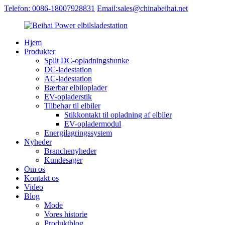
Telefon: 0086-18007928831
Email:sales@chinabeihai.net
Hjem
Produkter
Split DC-opladningsbunke
DC-ladestation
AC-ladestation
Bærbar elbiloplader
EV-opladerstik
Tilbehør til elbiler
Stikkontakt til opladning af elbiler
EV-opladermodul
Energilagringssystem
Nyheder
Branchenyheder
Kundesager
Om os
Kontakt os
Video
Blog
Mode
Vores historie
Produktblog