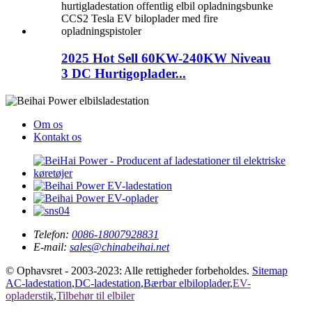
2025 Hot Sell 60KW-240KW Niveau
3 DC Hurtigoplader...
Om os
Kontakt os
Telefon:
0086-18007928831
E-mail:
sales@chinabeihai.net
© Ophavsret - 2003-2023: Alle rettigheder forbeholdes.
Sitemap
AC-ladestation
,
DC-ladestation
,
Bærbar elbiloplader
,
EV-
opladerstik
,
Tilbehør til elbiler