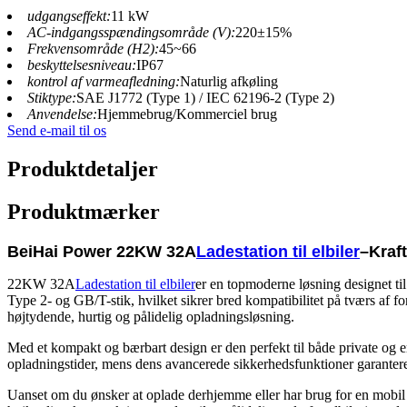
udgangseffekt:
11 kW
AC-indgangsspændingsområde (V):
220±15%
Frekvensområde (H2):
45~66
beskyttelsesniveau:
IP67
kontrol af varmeafledning:
Naturlig afkøling
Stiktype:
SAE J1772 (Type 1) / IEC 62196-2 (Type 2)
Anvendelse:
Hjemmebrug/Kommerciel brug
Send e-mail til os
Produktdetaljer
Produktmærker
BeiHai Power 22KW 32A
Ladestation til elbiler
–Kraft
22KW 32A
Ladestation til elbiler
er en topmoderne løsning designet ti
Type 2- og GB/T-stik, hvilket sikrer bred kompatibilitet på tværs af f
højtydende, hurtig og pålidelig opladningsløsning.
Med et kompakt og bærbart design er den perfekt til både private og er
opladningstider, mens dens avancerede sikkerhedsfunktioner garanterer
Uanset om du ønsker at oplade derhjemme eller har brug for en mobil 