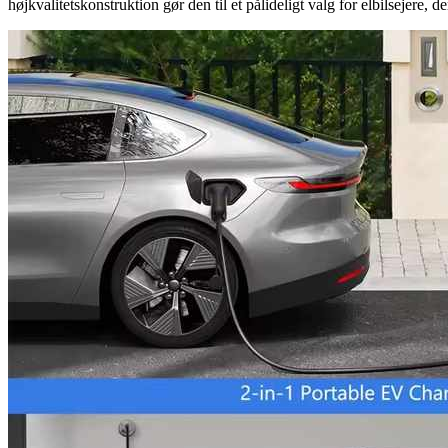
højkvalitetskonstruktion gør den til et pålideligt valg for elbilsejere, 