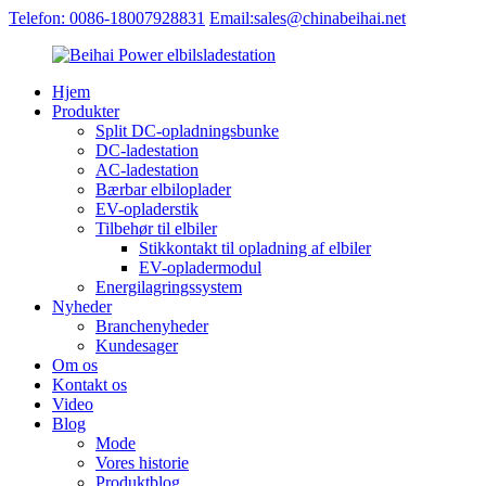
Telefon: 0086-18007928831
Email:sales@chinabeihai.net
Hjem
Produkter
Split DC-opladningsbunke
DC-ladestation
AC-ladestation
Bærbar elbiloplader
EV-opladerstik
Tilbehør til elbiler
Stikkontakt til opladning af elbiler
EV-opladermodul
Energilagringssystem
Nyheder
Branchenyheder
Kundesager
Om os
Kontakt os
Video
Blog
Mode
Vores historie
Produktblog