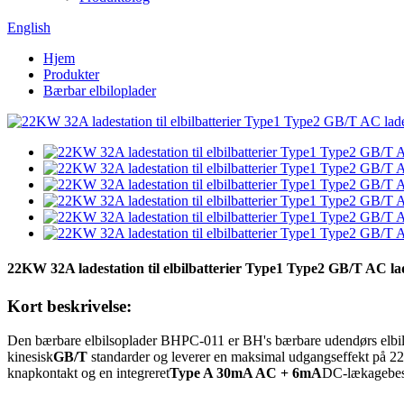
English
Hjem
Produkter
Bærbar elbiloplader
22KW 32A ladestation til elbilbatterier Type1 Type2 GB/T AC lades
Kort beskrivelse:
Den bærbare elbilsoplader BHPC-011 er BH's bærbare udendørs elbilso
kinesisk
GB/T
standarder og leverer en maksimal udgangseffekt på 22
knapkontakt og en integreret
Type A 30mA AC + 6mA
DC-lækagebesky