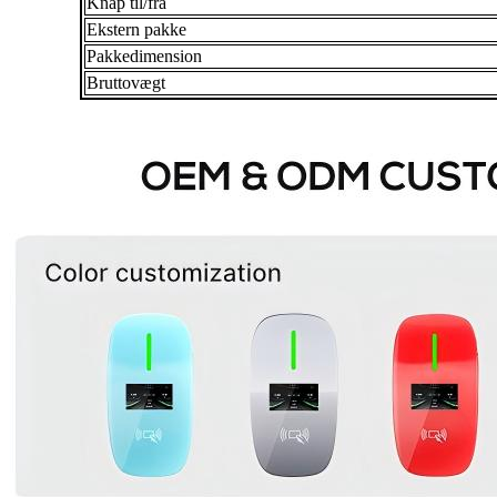
Knap til/fra
Ekstern pakke
Pakkedimension
Bruttovægt