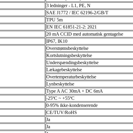
3 ledninger - L1, PE, N
SAE J1772 / IEC 62196-2/GB/T
TPU 5m
EN IEC 61851-21-2: 2021
20 mA CCID med automatisk gentagelse
IP67, IK10
Overstrømsbeskyttelse
Kortslutningsbeskyttelse
Underspændingsbeskyttelse
Lækagebeskyttelse
Overtemperaturbeskyttelse
Lynbeskyttelse
Type A AC 30mA + DC 6mA
-25ºC ~ +55ºC
0-95% ikke-kondenserende
CE/TUV/RoHS
Ja
Ja