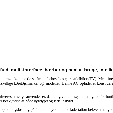
fuld, multi-interface, bærbar og nem at bruge, intell
l at imødekomme de skiftende behov hos ejere af elbiler (EV). Med sin
orskellige køretøjsmærker og -modeller. Denne AC-oplader er konstrueret
hvervsmæssige anvendelser, da den giver elbilsejere mulighed for hurtig
 beskyttelse af både køretøjet og ladeudstyret.
opladningsløsning på farten, tilbyder denne ladestation bekvemmelighed