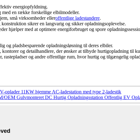
effektiv energiopfyldning.
 med en række forskellige elbilmodeller.
jem, små virksomheder eller
offentlige ladestandere
.
konstruktion sikrer en langvarig og sikker opladningsoplevelse.
der hjælper med at optimere energiforbruget og spore opladningssessio
delig og pladsbesparende opladningsløsning til deres elbiler.
 kontorer og detailhandlere, der ønsker at tilbyde hurtigopladning til kund
er, rastepladser og andre offentlige rum, hvor hurtig og tilgængelig opl
V-oplader 11KW hjemme AC-ladestation med type 2-ladestik
/OEM Gulvmonteret DC Hurtig Opladningsstation Offentlig EV Opl