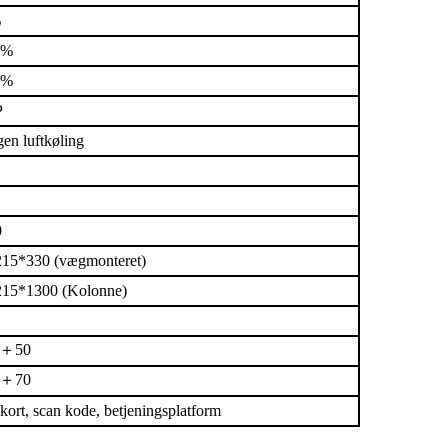
%
5%
5%
P
en luftkøling
0
15*330 (vægmonteret)
15*1300 (Kolonne)
＋
50
＋
70
kort, scan kode, betjeningsplatform