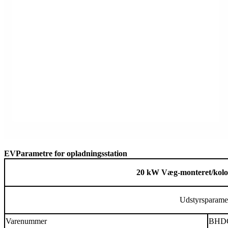
EV
Parametre for opladningsstation
20 kW
Væg
-
monteret
/
kol
Udstyrsparame
Varenummer
BHD