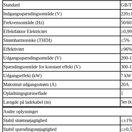
Standard
GB/T
Indgangsspændingsområde (V)
220±
Frekvensområde (Hz)
50/6
Effektfaktor Elektricitet
≥0,99
Strømharmoniske (THDI)
≤5%
Effektivitet
≥96%
Udgangsspændingsområde (V)
200-
Spændingsområde for konstant effekt (V)
300-
Udgangseffekt (kW)
7 kW
Maksimal udgangsstrøm (A)
20A
Opladningsgrænseflade
1
5m (k
Længde på ladekabel (m)
Andre oplysninger
Stabil strømnøjagtighed
≤±1
Stabil spændingsnøjagtighed
≤±0,