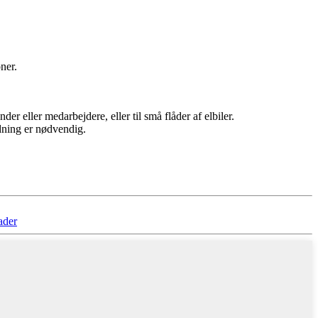
ner.
er eller medarbejdere, eller til små flåder af elbiler.
adning er nødvendig.
ader