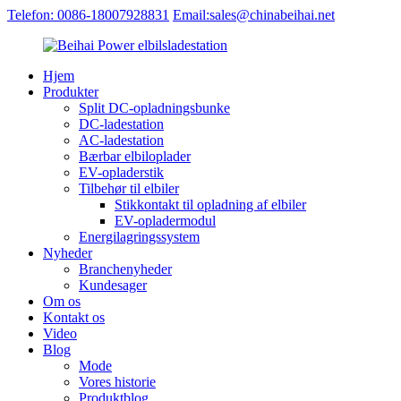
Telefon: 0086-18007928831
Email:sales@chinabeihai.net
Hjem
Produkter
Split DC-opladningsbunke
DC-ladestation
AC-ladestation
Bærbar elbiloplader
EV-opladerstik
Tilbehør til elbiler
Stikkontakt til opladning af elbiler
EV-opladermodul
Energilagringssystem
Nyheder
Branchenyheder
Kundesager
Om os
Kontakt os
Video
Blog
Mode
Vores historie
Produktblog