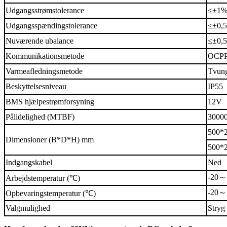
Udgangsstrømstolerance
≤±1
Udgangsspændingstolerance
≤±0,
Nuværende ubalance
≤±0,
Kommunikationsmetode
OCP
Varmeafledningsmetode
Tvung
Beskyttelsesniveau
IP55
BMS hjælpestrømforsyning
12V
Pålidelighed (MTBF)
3000
500*2
Dimensioner (B*D*H) mm
500*2
Indgangskabel
Ned
-20
～
Arbejdstemperatur (℃)
-20
～
Opbevaringstemperatur (℃)
Valgmulighed
Stryg 