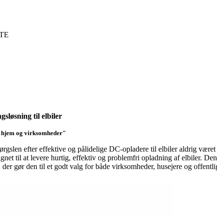
LTE
løsning til elbiler
l hjem og virksomheder"
pørgslen efter effektive og pålidelige DC-opladere til elbiler aldrig v
ignet til at levere hurtig, effektiv og problemfri opladning af elbiler. 
er gør den til et godt valg for både virksomheder, husejere og offentlig