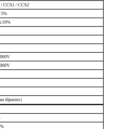
 / CCS1 / CCS2
15%
0±10%
1000V
1000V
an tilpasses
）
%
5%