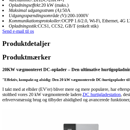
Opladningseffekt:
20 kW (maks.)
Maksimal udgangsstrøm (A):
50A
Udgangsspændingsområde (V):
200-1000V
Kommunikationsprotokoller:
OCPP 1.6/2.0, Wi-Fi, Ethernet, 4G 
Opladningsstik:
CCS1, CCS2, GB/T (enkelt stik)
Send e-mail til os
Produktdetaljer
Produktmærker
20KW vægmonteret DC-oplader – Den ultimative hurtigopladnings
"Effektiv, kompakt og alsidig: Den 20 kW vægmonterede DC-hurtigoplader ti
I takt med at elbiler (EV'er) bliver mere og mere populære, har efters
stolthed vores 20 kW vægmonterede ladere.
DC hurtigladestation
, des
erhvervsmæssig brug og tilbyder alsidighed og avancerede funktioner, d