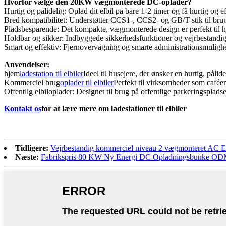
Hvorfor vælge den 20KW vægmonterede DC-oplader?
Hurtig og pålidelig: Oplad dit elbil på bare 1-2 timer og få hurtig og 
Bred kompatibilitet: Understøtter CCS1-, CCS2- og GB/T-stik til brug
Pladsbesparende: Det kompakte, vægmonterede design er perfekt til h
Holdbar og sikker: Indbyggede sikkerhedsfunktioner og vejrbestandig 
Smart og effektiv: Fjernovervågning og smarte administrationsmulighe
Anvendelser:
hjem
ladestation til elbiler
Ideel til husejere, der ønsker en hurtig, påli
Kommerciel brug
oplader til elbiler
Perfekt til virksomheder som caféer,
Offentlig elbiloplader: Designet til brug på offentlige parkeringsplads
Kontakt os
for at lære mere om ladestationer til elbiler
Tidligere:
Vejrbestandig kommerciel niveau 2 vægmonteret AC E
Næste:
Fabrikspris 80 KW Ny Energi DC Opladningsbunke ODM