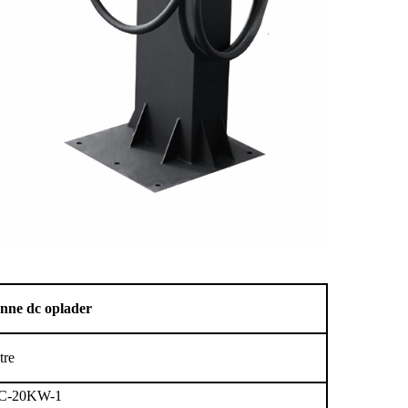
onne
dc
oplader
tre
C-20KW-1