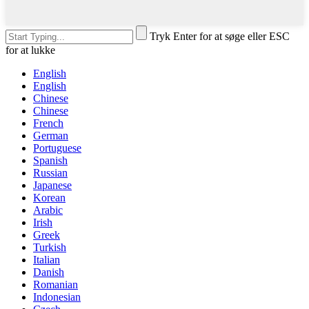
Tryk Enter for at søge eller ESC
for at lukke
English
English
Chinese
Chinese
French
German
Portuguese
Spanish
Russian
Japanese
Korean
Arabic
Irish
Greek
Turkish
Italian
Danish
Romanian
Indonesian