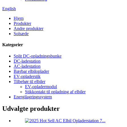
English
Hjem
Produkter
Andre produkter
Solsæde
Kategorier
Split DC-opladningsbunke
DC-ladestation
AC-ladestation
Bærbar elbiloplader
EV-opladerstik
Tilbehør til elbiler
EV-opladermodul
Stikkontakt til opladning af elbiler
Energilagringssystem
Udvalgte produkter