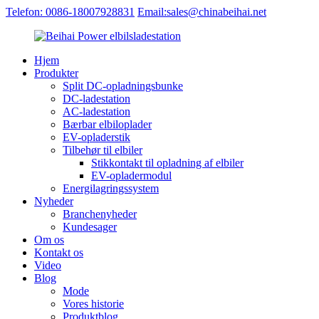
Telefon: 0086-18007928831
Email:sales@chinabeihai.net
Hjem
Produkter
Split DC-opladningsbunke
DC-ladestation
AC-ladestation
Bærbar elbiloplader
EV-opladerstik
Tilbehør til elbiler
Stikkontakt til opladning af elbiler
EV-opladermodul
Energilagringssystem
Nyheder
Branchenyheder
Kundesager
Om os
Kontakt os
Video
Blog
Mode
Vores historie
Produktblog