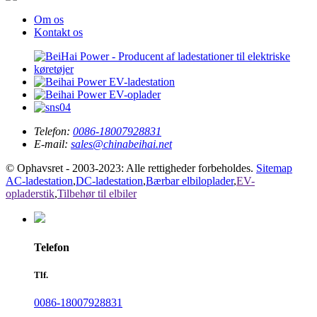
Om os
Kontakt os
Telefon:
0086-18007928831
E-mail:
sales@chinabeihai.net
© Ophavsret - 2003-2023: Alle rettigheder forbeholdes.
Sitemap
AC-ladestation
,
DC-ladestation
,
Bærbar elbiloplader
,
EV-
opladerstik
,
Tilbehør til elbiler
Telefon
Tlf.
0086-18007928831