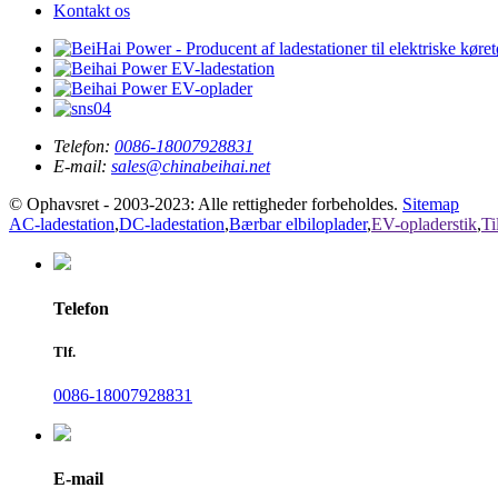
Kontakt os
Telefon:
0086-18007928831
E-mail:
sales@chinabeihai.net
© Ophavsret - 2003-2023: Alle rettigheder forbeholdes.
Sitemap
AC-ladestation
,
DC-ladestation
,
Bærbar elbiloplader
,
EV-opladerstik
,
Ti
Telefon
Tlf.
0086-18007928831
E-mail