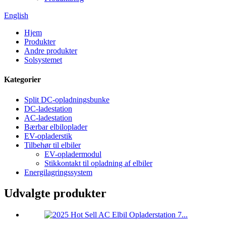
English
Hjem
Produkter
Andre produkter
Solsystemet
Kategorier
Split DC-opladningsbunke
DC-ladestation
AC-ladestation
Bærbar elbiloplader
EV-opladerstik
Tilbehør til elbiler
EV-opladermodul
Stikkontakt til opladning af elbiler
Energilagringssystem
Udvalgte produkter