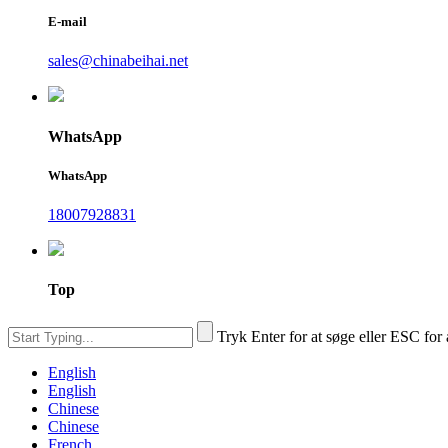
E-mail
sales@chinabeihai.net
WhatsApp
WhatsApp
18007928831
Top
Tryk Enter for at søge eller ESC for 
English
English
Chinese
Chinese
French