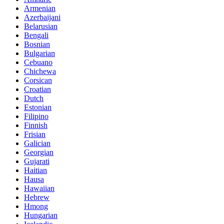
Armenian
Azerbaijani
Belarusian
Bengali
Bosnian
Bulgarian
Cebuano
Chichewa
Corsican
Croatian
Dutch
Estonian
Filipino
Finnish
Frisian
Galician
Georgian
Gujarati
Haitian
Hausa
Hawaiian
Hebrew
Hmong
Hungarian