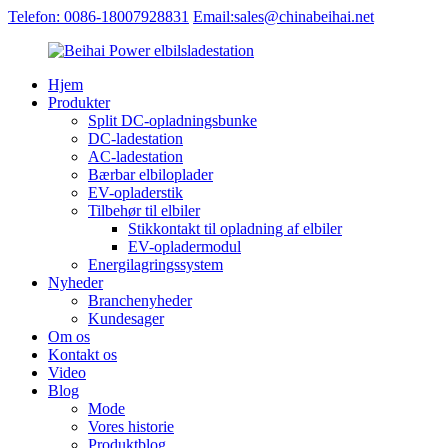
Telefon: 0086-18007928831
Email:sales@chinabeihai.net
Hjem
Produkter
Split DC-opladningsbunke
DC-ladestation
AC-ladestation
Bærbar elbiloplader
EV-opladerstik
Tilbehør til elbiler
Stikkontakt til opladning af elbiler
EV-opladermodul
Energilagringssystem
Nyheder
Branchenyheder
Kundesager
Om os
Kontakt os
Video
Blog
Mode
Vores historie
Produktblog