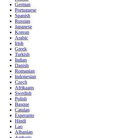
German
Portuguese
Spanish
Russian
Japanese
Korean
Arabic
Irish
Greek
Turkish
Italian
Danish
Romanian
Indonesian
Czech
Afrikaans
Swedish
Polish
Basque
Catalan
Esperanto
Hindi
Lao
Albanian
Amharic