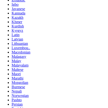
Icelandic
Igbo
Javanese
Kannada
Kazakh
Khmer
Kurdish
Kyrgyz
Latin
Latvian
Lithuanian
Luxembou..
Macedonian
Malagasy
Malay
Malayalam
Maltese
Maori
Marathi
Mongolian
Burmese
Nepali
Norwegian
Pashto
Persian