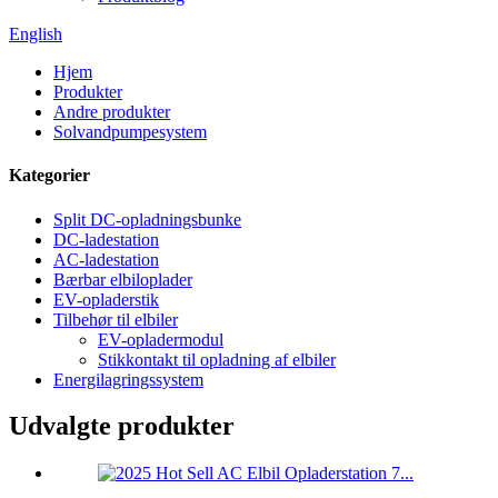
English
Hjem
Produkter
Andre produkter
Solvandpumpesystem
Kategorier
Split DC-opladningsbunke
DC-ladestation
AC-ladestation
Bærbar elbiloplader
EV-opladerstik
Tilbehør til elbiler
EV-opladermodul
Stikkontakt til opladning af elbiler
Energilagringssystem
Udvalgte produkter