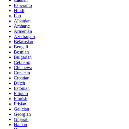
Catalan
Esperanto
Hindi
Lao
Albanian
Amharic
Armenian
Azerbaijani
Belarusian
Bengali
Bosnian
Bulgarian
Cebuano
Chichewa
Corsican
Croatian
Dutch
Estonian
Filipino
Finnish
Frisian
Galician
Georgian
Gujarati
Haitian