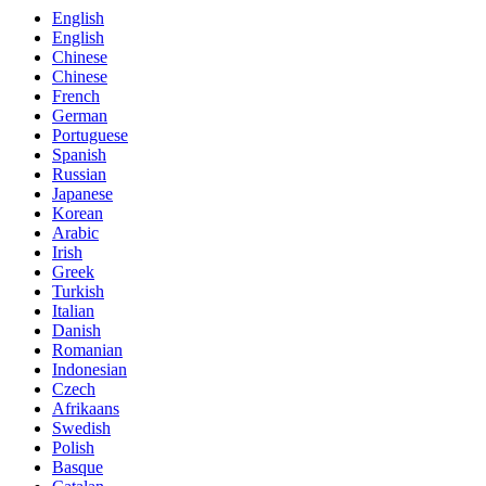
English
English
Chinese
Chinese
French
German
Portuguese
Spanish
Russian
Japanese
Korean
Arabic
Irish
Greek
Turkish
Italian
Danish
Romanian
Indonesian
Czech
Afrikaans
Swedish
Polish
Basque