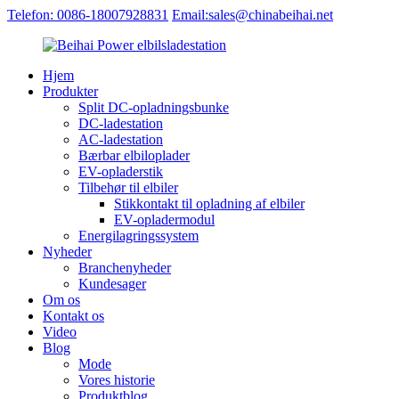
Telefon: 0086-18007928831
Email:sales@chinabeihai.net
Hjem
Produkter
Split DC-opladningsbunke
DC-ladestation
AC-ladestation
Bærbar elbiloplader
EV-opladerstik
Tilbehør til elbiler
Stikkontakt til opladning af elbiler
EV-opladermodul
Energilagringssystem
Nyheder
Branchenyheder
Kundesager
Om os
Kontakt os
Video
Blog
Mode
Vores historie
Produktblog