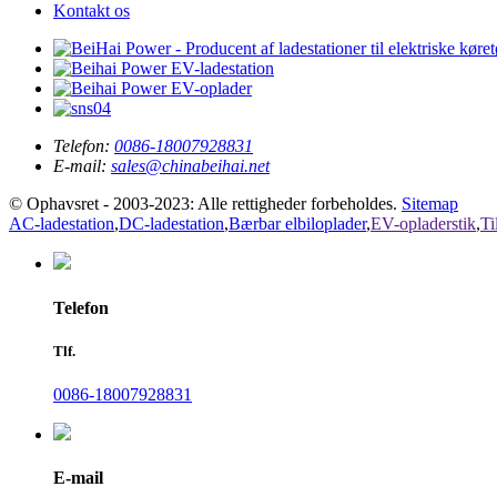
Kontakt os
Telefon:
0086-18007928831
E-mail:
sales@chinabeihai.net
© Ophavsret - 2003-2023: Alle rettigheder forbeholdes.
Sitemap
AC-ladestation
,
DC-ladestation
,
Bærbar elbiloplader
,
EV-opladerstik
,
Ti
Telefon
Tlf.
0086-18007928831
E-mail